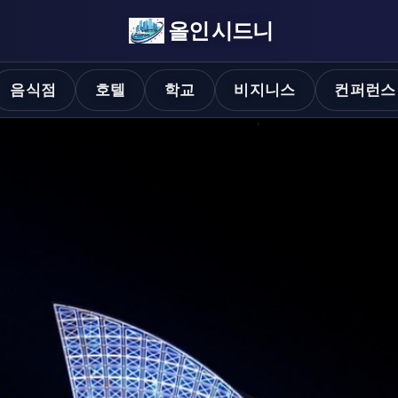
올인 시드니
음식점
호텔
학교
비지니스
컨퍼런스