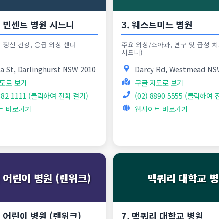
트 빈센트 병원 시드니
3. 웨스트미드 병원
 정신 건강, 응급 외상 센터
주요 외상/소아과, 연구 및 급성 치
시드니)
ia St, Darlinghurst NSW 2010
Darcy Rd, Westmead NS
도로 보기
구글 지도로 보기
8382 1111 (클릭하여 전화 걸기)
(02) 8890 5555 (클릭하여
트 바로가기
웹사이트 바로가기
 어린이 병원 (랜위크)
맥쿼리 대학교 
니 어린이 병원 (랜위크)
7. 맥쿼리 대학교 병원