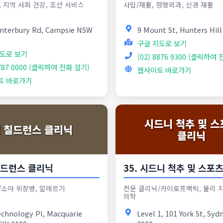
 지역 사회 건강, 조산 서비스
사립/재활, 정형외과, 신경 재활
anterbury Rd, Campsie NSW
9 Mount St, Hunters Hil
구글 지도로 보기
도로 보기
(02) 8876 9300 (클릭하여
9787 0000 (클릭하여 전화 걸기)
웹사이트 바로가기
트 바로가기
시드니 척추 및 스
 칠드런스 클리닉
클리닉
 칠드런스 클리닉
35. 시드니 척추 및 스포
/소아 위장병, 알레르기
전문 클리닉/카이로프랙틱, 물리 치
의학
echnology Pl, Macquarie
Level 1, 101 York St, Sy