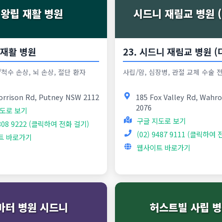
왕립 재활 병원
시드니 재림교 병원 (
립 재활 병원
23. 시드니 재림교 병원 (
척수 손상, 뇌 손상, 절단 환자
사립/암, 심장병, 관절 교체 수술 
orrison Rd, Putney NSW 2112
185 Fox Valley Rd, Wah
2076
도로 보기
구글 지도로 보기
9808 9222 (클릭하여 전화 걸기)
(02) 9487 9111 (클릭하여
트 바로가기
웹사이트 바로가기
마터 병원 시드니
허스트빌 사립 