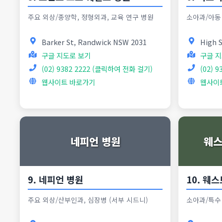
주요 외상/종양학, 정형외과, 교육 연구 병원
소아과/아동 
Barker St, Randwick NSW 2031
High 
구글 지도로 보기
구글 지
(02) 9382 2222 (클릭하여 전화 걸기)
(02) 
웹사이트 바로가기
웹사이
네피언 병원
웨스
9. 네피언 병원
10. 웨
주요 외상/산부인과, 심장병 (서부 시드니)
소아과/특수 