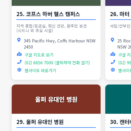
25. 코프스 하버 헬스 캠퍼스
26. 마
지역 종합/응급실, 정신 건강, 원주민 보건
사립/산부인
(시드니 외 주요 시설)
345 Pacific Hwy, Coffs Harbour NSW
25 Roc
2450
NSW 2
구글 지도로 보기
구글 지
(02) 6656 7000 (클릭하여 전화 걸기)
(02) 
웹사이트 바로가기
웹사이
울퍼 유대인 병원
29. 울퍼 유대인 병원
30. 캔