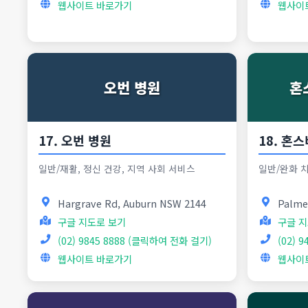
웹사이트 바로가기
웹사이
오번 병원
혼
17. 오번 병원
18. 혼
일반/재활, 정신 건강, 지역 사회 서비스
일반/완화 치
Hargrave Rd, Auburn NSW 2144
Palme
구글 지도로 보기
구글 지
(02) 9845 8888 (클릭하여 전화 걸기)
(02) 
웹사이트 바로가기
웹사이