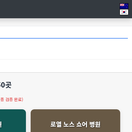
50곳
종 검증 완료)
원
로열 노스 쇼어 병원