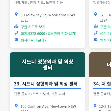
사립/재활, 완화 치료, 노인병 전문
일반/응급실,
8 Trelawney St, Woollahra NSW
575 C
2025
2194
구글 지도로 보기
구글 지
(02) 9328 6000 (클릭하여 전화 걸기)
(02) 
웹사이트 바로가기
웹사이
시드니 정형외과 및 외상
더
센터
33. 시드니 정형외과 및 외상 센터
34. 더
전문 클리닉/스포츠 부상, 관절 교체
전문 클리닉
100 Carillon Ave, Newtown NSW
12/2 T